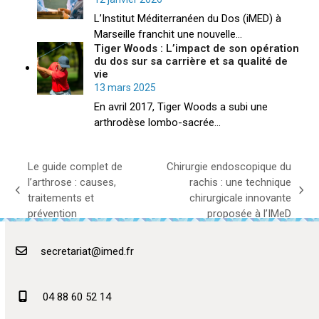
L’Institut Méditerranéen du Dos (iMED) à
Marseille franchit une nouvelle…
Tiger Woods : L’impact de son opération
du dos sur sa carrière et sa qualité de
vie
13 mars 2025
En avril 2017, Tiger Woods a subi une
arthrodèse lombo-sacrée…
Le guide complet de
Chirurgie endoscopique du
l’arthrose : causes,
rachis : une technique
previous
next
traitements et
chirurgicale innovante
post:
post:
prévention
proposée à l’IMeD
secretariat@imed.fr
04 88 60 52 14