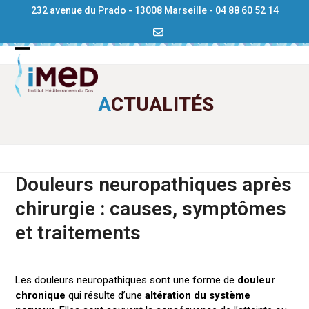
Skip
232 avenue du Prado
-
13008 Marseille
-
04 88 60 52 14
to
content
Open
Close
mobile
mobile
ACTUALITÉS
menu
menu
Douleurs neuropathiques après
chirurgie : causes, symptômes
et traitements
Les douleurs neuropathiques sont une forme de
douleur
chronique
qui résulte d’une
altération du système